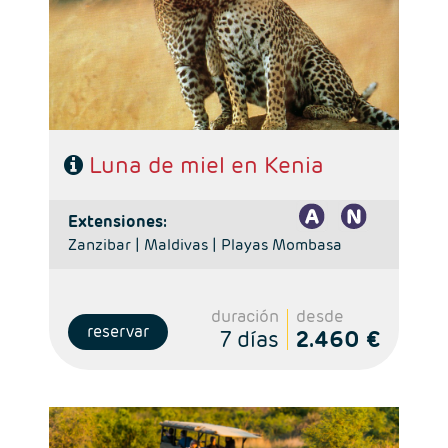
- Régimen: Pensión completa en el safari.
- A destacar: Visado electrónico antes de la salida del
viaje.
Luna de miel en Kenia
extensiones:
Zanzibar |
Maldivas |
Playas Mombasa
duración
desde
reservar
7 días
2.460 €
Salidas: Diarias