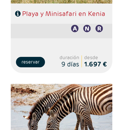
Playa y Minisafari en Kenia
duración
desde
reservar
9 días
1.697 €
Salidas: Martes y Sábados
Ruta: 1 noche Nairobi, 1 noche Lago Nakuru, 2 noches
Masai Mara
Alojamiento: Superior, Superior Plus y Deluxe
Régimen: Pensión completa, excepto primer día
Nairobi
A tener en cuenta: se necesita visado online, a
tramitar por los viajeros