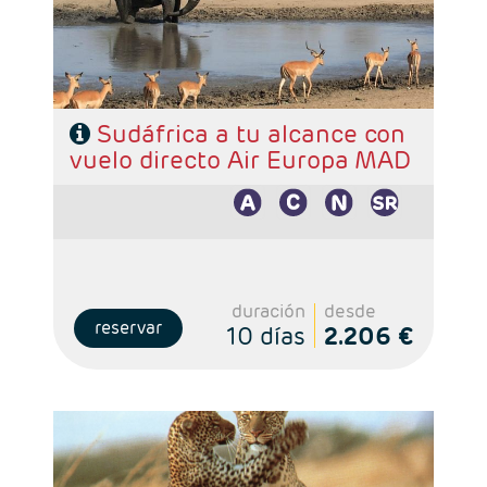
Sudáfrica a tu alcance con
vuelo directo Air Europa MAD
duración
desde
reservar
10 días
2.206 €
- Salidas: Martes y viernes
- Ruta: 1n Nairobi, 2n Masai Mara y 1n Lago Naivasha y
1n Amboseli