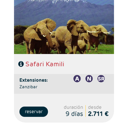
Salidas: Martes
Ruta: 1 noche Nairobi, 2 noches Masai Mara, 1 noche
Nakuru y 2 noches Amboseli
Régimen: Pensión completa, excepto primer día
Nairobi
A tener en cuenta: Se necesita visado online, a
tramitar por los viajeros
Safari Kamili
extensiones:
Zanzibar
duración
desde
reservar
9 días
2.711 €