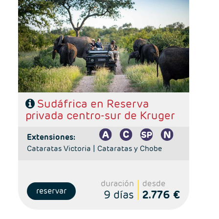
Salidas: Diarias
Ruta: 1 noche Johanesburgo + 2 noches reserva
privada + 3 noches Ciudad del Cabo
Régimen: alojamiento y desayuno + 2 almuerzos + 2
cenas
Hoteles: 4 y 5*
Sudáfrica en Reserva
privada centro-sur de Kruger
extensiones:
Cataratas Victoria |
Cataratas y Chobe
duración
desde
reservar
9 días
2.776 €