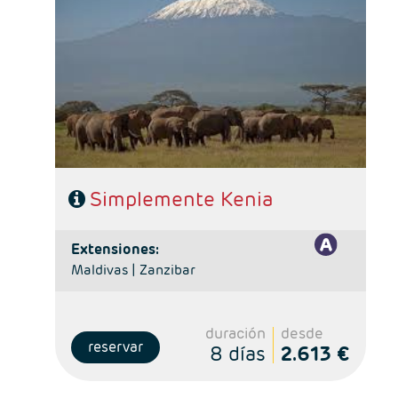
- Salidas: Lunes
- Ruta: 1 noche Nairobi, 1 noche Lago Naivasha y 2
noches Masai Mara.
- Régimen: Alojamiento y desayuno en Nairobi y
pensión completa en el safari.
- A destacar: Visado electrónico antes de la salida del
viaje.
Simplemente Kenia
extensiones:
Maldivas |
Zanzibar
duración
desde
reservar
8 días
2.613 €