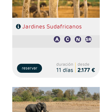
Jardines Sudafricanos
duración
desde
reservar
11 días
2.177 €
Salidas: Miercoles
Ruta: 1 noche Johanesburgo + 2 noches Kruger + 4
noches Ciudad del Cabo
Régimen: alojamiento y desayuno + 2 cenas
Hoteles: Select, Classic, Superior y Luxury