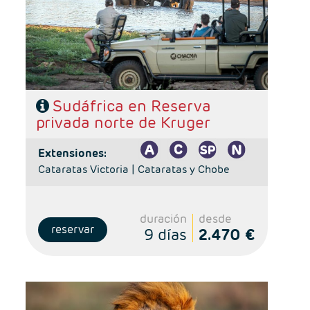
Régimen: alojamiento y desayuno + 2 almuerzos + 2
cenas
Hoteles: 4 y 5*
Sudáfrica en Reserva
privada norte de Kruger
extensiones:
Cataratas Victoria |
Cataratas y Chobe
duración
desde
reservar
9 días
2.470 €
- Salidas: Lunes y Viernes