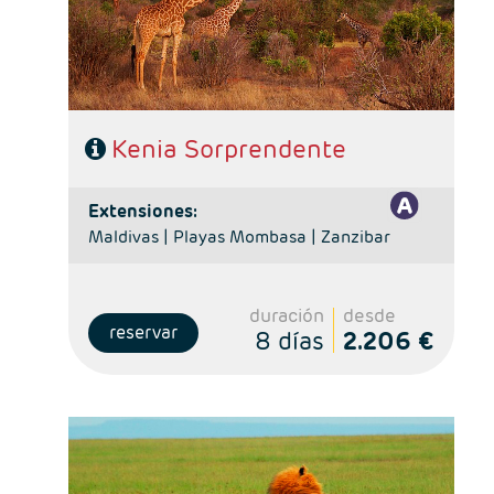
pensión completa en el safari.
- A destacar: Visado electrónico antes de la salida del
viaje.
Kenia Sorprendente
extensiones:
Maldivas |
Playas Mombasa |
Zanzibar
duración
desde
reservar
8 días
2.206 €
- Salidas: Miércoles y Domingos
- Ruta: 1 noche Nairobi, 1noche Lago Nakuru, 2n Masai
Mara, 1n Lago Naivasha y 1n Amboseli.