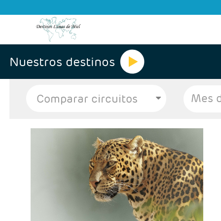
Nuestros destinos
Mes d
Salidas: JUEVES
Ruta: 4 noches Ciudad del Cabo + 2 noches Kruger + 1
noche Joannesburgo
Régimen: Alojamiento y desayuno + 2 cenas
Hoteles: Select, Classic. Superio y Luxury