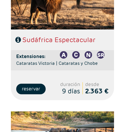
Hoteles: Classic
Sudáfrica Espectacular
extensiones:
Cataratas Victoria |
Cataratas y Chobe
duración
desde
reservar
9 días
2.363 €
Salidas: Diarias
Ruta: 1 noche Johanesburgo + 2 noches reserva
privada + 3 noches Ciudad del Cabo