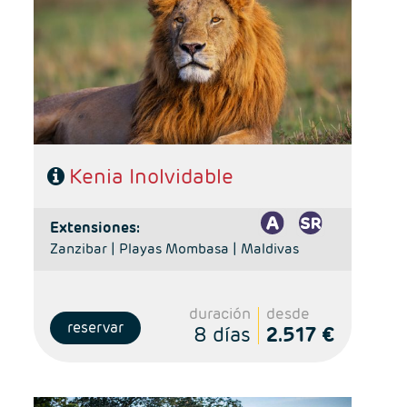
- Ruta: 1 noche Nairobi, 1noche Samburu, 1n Aberdare,
1n Lago Nakuru, 2n Masai Mara
- Alojamiento: Superior, Superior Plus y Deluxe
- Régimen: Pensión completa en el safari.
- A destacar: Visado electrónico antes de la salida del
viaje.
Kenia Inolvidable
extensiones:
Zanzibar |
Playas Mombasa |
Maldivas
duración
desde
reservar
8 días
2.517 €