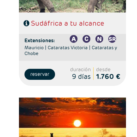
Sudáfrica a tu alcance
extensiones:
Mauricio |
Cataratas Victoria |
Cataratas y
Chobe
duración
desde
reservar
9 días
1.760 €
- Salidas: Martes
- Ruta: 1 noche Nairobi, 1 noche Lago Naivasha y 2
noches Masai Mara.
- Régimen: Alojamiento y desayuno en Nairobi y
pensión completa en el safari.
- A destacar: Visado electrónico antes de la salida del
viaje.