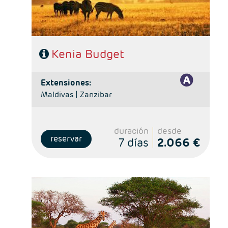
Kenia Budget
extensiones:
Maldivas |
Zanzibar
duración
desde
reservar
7 días
2.066 €
- Salidas: Lunes y Viernes
- Ruta: 1 noche Nairobi, 1n Aberdare, 1n Lago Nakuru y
2n Masai Mara.
Alojamiento: Superior, Superior Plus y Deluxe
- Régimen: Alojamiento y desayuno en Nairobi y