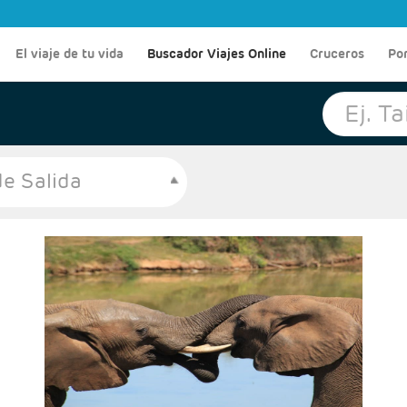
El viaje de tu vida
Buscador Viajes Online
Cruceros
Po
e Salida
Salidas: Domingos
Ruta: 1 noche Johanesburgo + 2 noches Kruger + 3
noches Ciudad del Cabo
Régimen: alojamiento y desayuno + 2 cenas
Hoteles: Classic, Superior, deluxe y Luxury