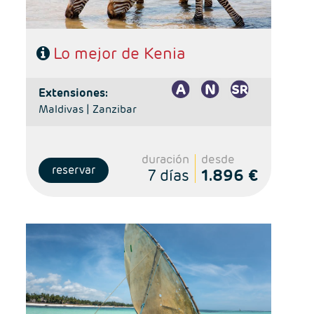
Lo mejor de Kenia
extensiones:
Maldivas |
Zanzibar
duración
desde
reservar
7 días
1.896 €
- Salidas: Martes y Sábados
- Ruta: 1 noche Nairobi, 1noche Amboseli, 1 noches
P.N.Tsavo Oeste, 1 noche P.N. Tsavo Este y 3n en Playas
de Mombasa (Diani)
- Régimen: Alojamiento y desayuno en Nairobi, pensión
completa en el safari y media pensión en playa
- A destacar: Visado electrónico antes de la salida del