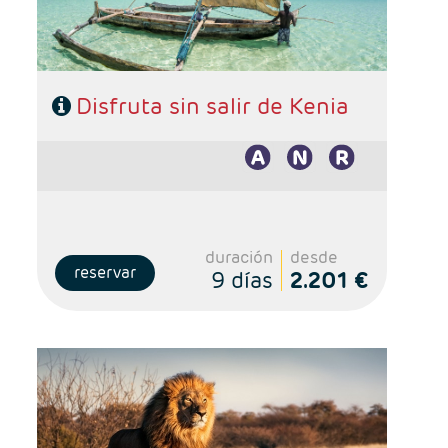
viaje.
Disfruta sin salir de Kenia
duración
desde
reservar
9 días
2.201 €
Salidas: Domingos
Ruta: 1 noche Johanesburgo + 2 noches
Kruger(reserva privada) + 3 noches Ciudad del Cabo
Régimen: alojamiento y desayuno + 2 almuerzos + 2
cenas