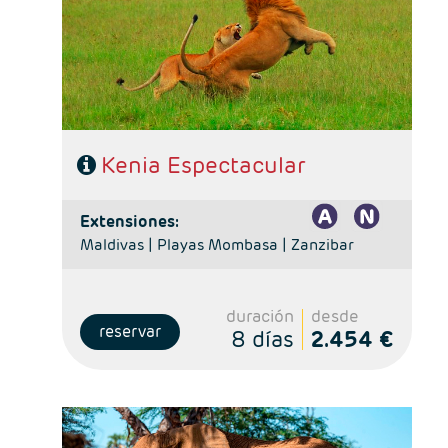
- Alojamiento: Superior, Superior Plus y Deluxe
- Régimen: Pensión completa en el safari
- A destacar: Visado electrónico antes de la salida del
viaje.
Kenia Espectacular
extensiones:
Maldivas |
Playas Mombasa |
Zanzibar
duración
desde
reservar
8 días
2.454 €
- Salidas: Lunes y jueves