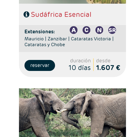
Sudáfrica Esencial
extensiones:
Mauricio |
Zanzibar |
Cataratas Victoria |
Cataratas y Chobe
duración
desde
reservar
10 días
1.607 €
Salidas: Domingos
Ruta: 1 noche Johanesburgo + 2 noches Kruger + 3
noches Ciudad del Cabo
Régimen: alojamiento y desayuno + 2 cenas
Hoteles: Select, Classic, Superio y Luxury