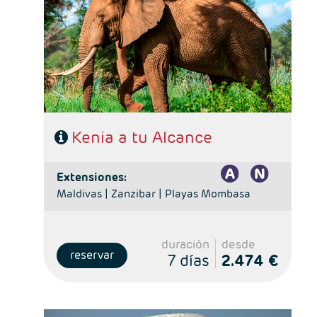
- Ruta: 1 noche Nairobi, 1noche Lago Nakuru, 2n Masai
Mara y 1n Lago Naivasha.
- Régimen: Pensión completa en el safari. AD en
Nairobi
- A destacar: Visado electrónico antes de la salida del
viaje.
Kenia a tu Alcance
extensiones:
Maldivas |
Zanzibar |
Playas Mombasa
duración
desde
reservar
7 días
2.474 €