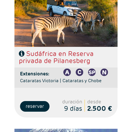
Ruta: 1 noche Johanesburgo + 2 noches reserva
privada + 3 noches Ciudad del Cabo
Régimen: alojamiento y desayuno + 2 almuerzos + 2
cenas
Hoteles: 4 y 5*
Sudáfrica en Reserva
privada de Pilanesberg
extensiones:
Cataratas Victoria |
Cataratas y Chobe
duración
desde
reservar
9 días
2.500 €