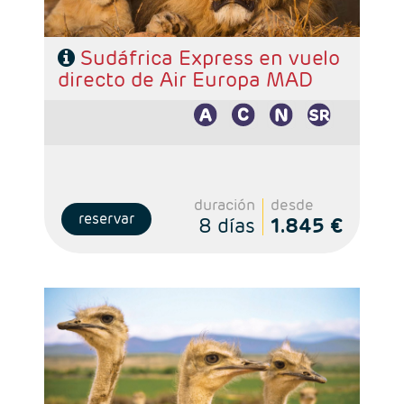
Sudáfrica Express en vuelo
directo de Air Europa MAD
duración
desde
reservar
8 días
1.845 €
Salidas: Domingos
Ruta: 1 noche Johanesburgo + 2 noches Kruger + 3
noches Ciudad del Cabo + 2 noches Ruta Jardín
Régimen: alojamiento y desayuno + 2 cenas + 1
almuerzo
Hoteles: Select, Classic y Luxury