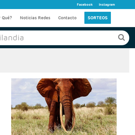
Facebook
Instagram
r Qué?
Noticias Redes
Contacto
SORTEOS
Salidas: Martes, jueves y domingos
Ruta. 1 noche Diani + 1 noche safari Tsavo + 4 noches
Diani (ampliables
Régimen: Todo incluido en Diani y PC en Safari