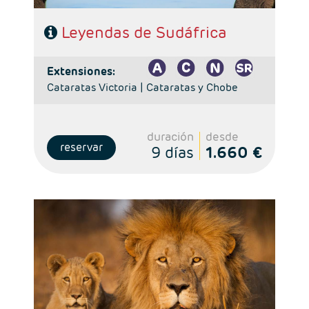
Leyendas de Sudáfrica
extensiones:
Cataratas Victoria |
Cataratas y Chobe
duración
desde
reservar
9 días
1.660 €
Salidas: Viernes
Ruta: 3 noches Ciudad del Cabo y 2 noches Kruger
Régimen: Alojamiento y desayuno + 2 cenas
Hoteles: Select, Classic. Superio y Luxury