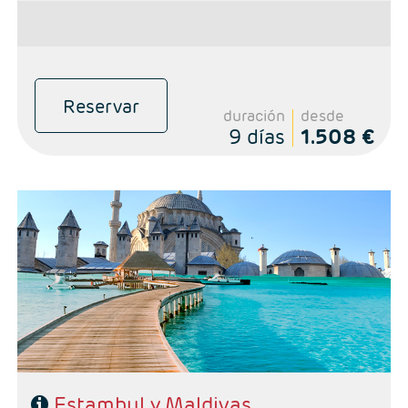
Reservar
duración
desde
9 días
1.508 €
- Salidas: Lunes, martes, miercoles, jueves y sabados
- Ruta: 3 noches Estambul y de libre eleccióm en Maldivas
- Categoría hotelera: Primera, Primera Superior, Semilujo y Lujo
- Régimen: Según programa
Estambul y Maldivas