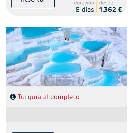
duración
desde
8 días
1.362 €
- Salida: Diarias excepto Domingos, según calendario.
- Ruta: 4 noches en Estambul, 2 noches en Capadocia, 1 noche en
Pamukkale y 1 noche en Zona de Esmirna.
- Categoría: Primera, Primera Superior, Semilujo y Lujo
Turquía al completo