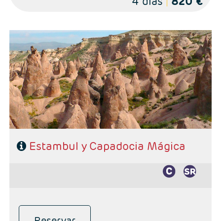
4 días
820 €
- Salidas: Diarias excepto Domingos, según calendario
- Ruta: 4 noches Estambul y 3 noches Capadocia
- Categoría hotelera: Primera, Primera Superior, Semilujo y Lujo.
- Régimen: 7 desayunos, 3 cenas y 2 Almuerzos
Estambul y Capadocia Mágica
Reservar