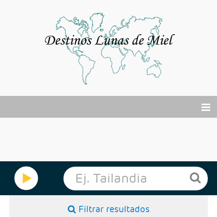
El viaje de tu vida
Buscador Viajes Online
Cruceros
Por Qué?
Filtrar resultados