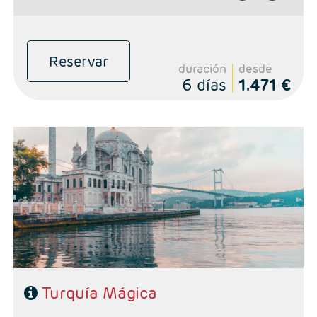
Reservar
duración
desde
6 días
1.471 €
- Salida: Viernes y Sábados
- Ruta: 3 noches en Estambul, 2 noches en Capadocia, 1 noche en
Pamukkale, 1 noche en Zona de Esmirna y 1 noche Canakkale
- Categoría: Primera, Primera Superior, Semilujo y Lujo
Turquía Mágica