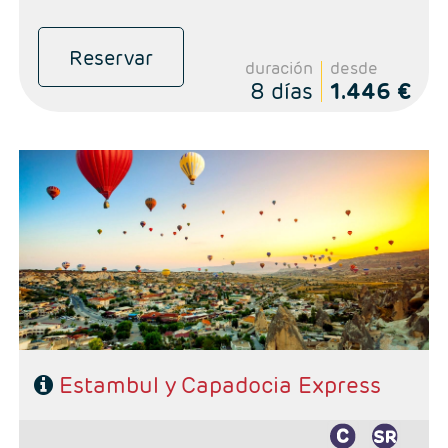
Reservar
duración
desde
8 días
1.446 €
Salidas: Martes, Miércoles, Viernes y Sábados, según calendario
Ruta; 3n Estambul y 2n Capadocia
Régimen: AD Estambul y PC en Cpadocia
Hoteles: Primera, Primera Superior, Semilujo y Lujo
Estambul y Capadocia Express