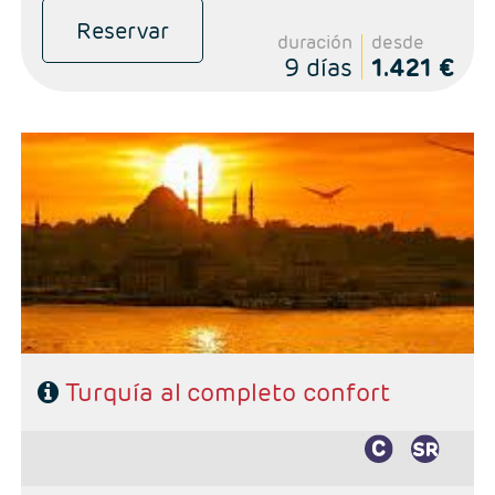
Reservar
duración
desde
9 días
1.421 €
- Salidas: Diarias excepto Domingos, según calendario
- Ruta: 4 noches Estambul, 2 noches Capadocia y 1 noche
Pamukkale
- Categoría hotelera: Primera, Primera Superior, Semilujo y Lujo.
- Régimen: 8 desayunos, 4 almuerzos y 3 cenas
Turquía al completo confort