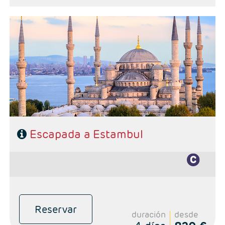
Noticias Redes
Contacto
- Salidas: Diarias
- Ruta: 3 noches Estambul (ampliables)
- Categoría hotelera: Primera, Primera Superior, Semilujo y Lujo
Sorteos
- Régimen: Alojamiento y desayuno
Escapada a Estambul
Reservar
duración
desde