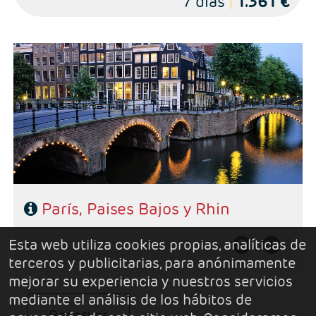
7 días
1.361 €
- Salidas: Domingos
- Ruta: 3 noches París, 1Bruselas, 1 Brujas, 2 Amsterdam, 1
Frankfurt
- Categoría hotelera: 4*
- Régimen: AD
París, Paises Bajos y Rhin
Esta web utiliza cookies propias, analíticas de
terceros y publicitarias, para anónimamente
mejorar su experiencia y nuestros servicios
mediante el análisis de los hábitos de
Reservar