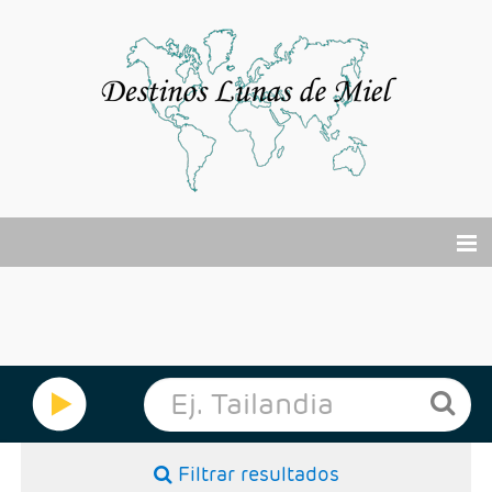
El viaje de tu vida
Buscador Viajes Online
Cruceros
Por Qué?
Filtrar resultados