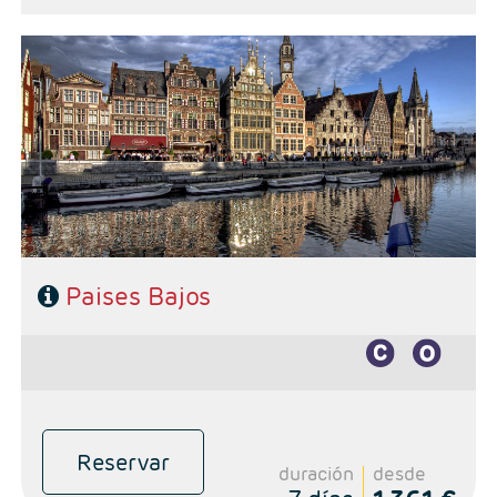
Noticias Redes
Contacto
- Salidas Martes
- Ruta: 2 noches Bruselas, 1 noche Brujas y 3 noches Amsterdam
- Régimen: Alojamiento y desayuno
Sorteos
- Hoteles 4* y3* Sup
Paises Bajos
Reservar
duración
desde