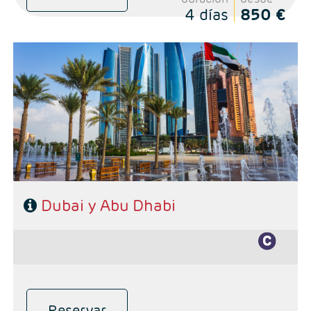
4 días
850 €
- Salidas: Diarias
- Ruta: Dubai 3 noches y 2 noches Abu Dhabi
- Categoría hotelera: A elección del cliente.
- Régimen: Alojamiento y desayuno
- Excursiones incluidas:
* Visita ciudad Dubai con guía de habla hispana.
* Safari por el desierto con cena barbacoa.
* Visita día completo Abu Dhabi con almuerzo
Dubai y Abu Dhabi
Reservar