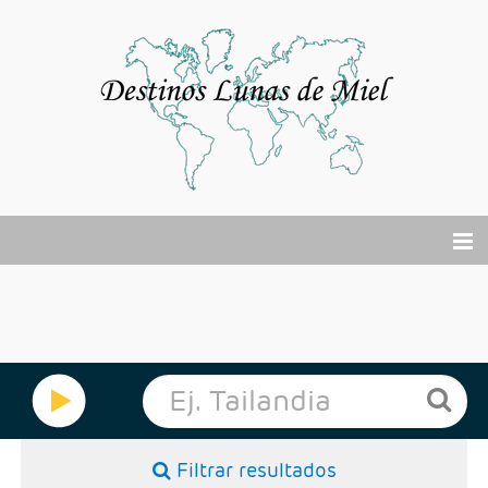
El viaje de tu vida
Buscador Viajes Online
Cruceros
Por Qué?
Filtrar resultados