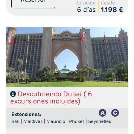
duración
desde
6 días
1.198 €
- Salidas: Diarias
- Ruta: Dubai 5 noches.
- Categoría hotelera: A elección del cliente.
- Régimen: Alojamiento y desayuno
- Excursiones incluidas:
* Visita ciudad Dubai con guía de habla hispana.
* Safari por el desierto con cena barbacoa.
* Visita medio día Sharjah con guía de habla hispana.
* Cena Buffet en Dhow Cruise Creek con traslados incluidos.
* Visita Ciudad de Abu Dhabi con guía de habla hispana. Almuerzo
no incluido.
* Visita Ciudad de Fujairah en regular guía de habla hispana.
Almuerzo no incluido.
Descubriendo Dubai ( 6
excursiones incluidas)
extensiones:
Bali |
Maldivas |
Mauricio |
Phuket |
Seychelles