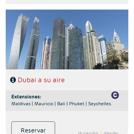
Noticias Redes
Contacto
- Salidas: Diarias
- Categoría hotelera: A elección del cliente.
- Régimen: Alojamiento y desayuno.
Sorteos
Dubai a su aire
extensiones:
Maldivas |
Mauricio |
Bali |
Phuket |
Seychelles
Reservar
duración
desde