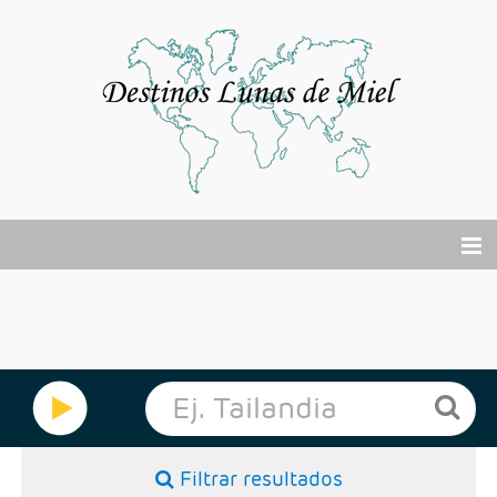
El viaje de tu vida
Buscador Viajes Online
Cruceros
Por Qué?
Filtrar resultados