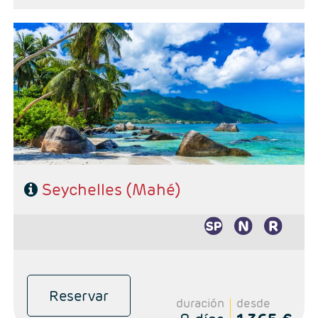
Noticias Redes
Contacto
- Duración: Noches a elegir
- Salidas: Diarias
- Ruta: Seychelles 5 noches paquete base
Sorteos
- Categoría hotelera: A elección del cliente
- Régimen: A elección del cliente
Seychelles (Mahé)
Reservar
duración
desde