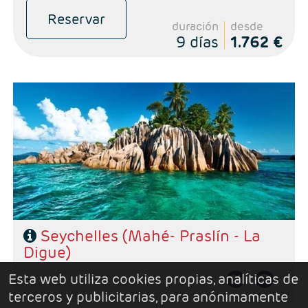
Reservar
duración
desde
9 días
1.762 €
Salidas: Diarias
Combinado Mahé - Praslín - La Digue
Hoteles de su elección
Seychelles (Mahé- Praslín - La
Digue)
Esta web utiliza cookies propias, analíticas de
terceros y publicitarias, para anónimamente