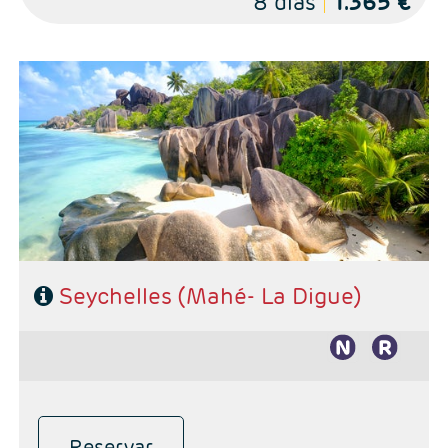
8 días
1.365 €
Salidas: Diarias
Combinado Mahé - La Digue
Hoteles de su elección
Seychelles (Mahé- La Digue)
Reservar