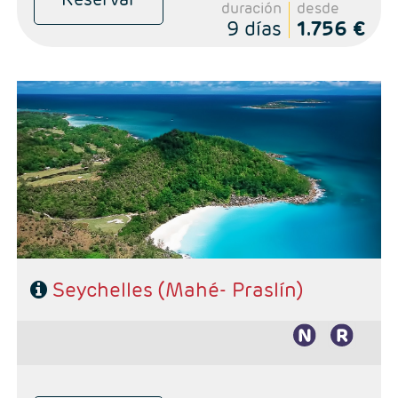
duración
desde
9 días
1.756 €
Salidas: Diarias
Combinado Mahé - Praslín
Hoteles de su elección
Seychelles (Mahé- Praslín)