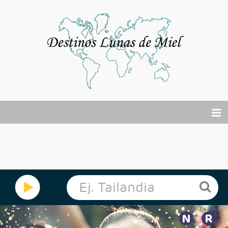
El viaje de tu vida
Buscador Viajes Online
Cruceros
Por Qué?