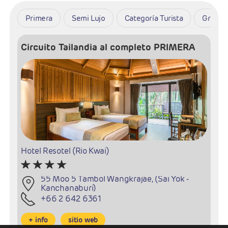
Primera
Semi Lujo
Categoría Turista
Gran Lu
Circuito Tailandia al completo PRIMERA
Hotel Resotel (Rio Kwai)
55 Moo 5 Tambol Wangkrajae, (Sai Yok -
Kanchanaburi)
+66 2 642 6361
+ info
sitio web