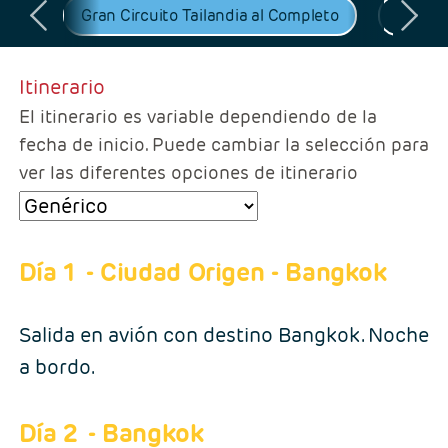
uket
Gran Circuito Tailandia al Completo
Gran Ci
Itinerario
El itinerario es variable dependiendo de la
fecha de inicio. Puede cambiar la selección para
ver las diferentes opciones de itinerario
Día 1
- Ciudad Origen - Bangkok
Salida en avión con destino Bangkok. Noche
a bordo.
Día 2
- Bangkok